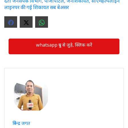
देता जनसंपर्क विभाग, पीजीपोर्टल, जनशिकायत, सीएमहेल्पलाइन
लाइनपर की गई शिकायत सब बेअसर
whatsapp ग्रुप से जुड़े, क्लिक करें
त्रिवेन्द्र जगत