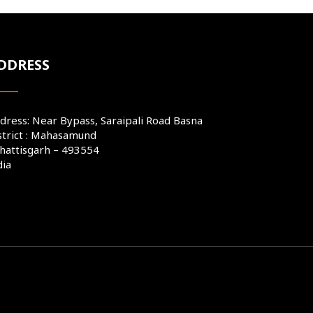
DDRESS
dress: Near Bypass, Saraipali Road Basna
strict : Mahasamund
hattisgarh – 493554
dia