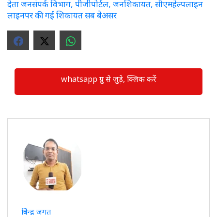
देता जनसंपर्क विभाग, पीजीपोर्टल, जनशिकायत, सीएमहेल्पलाइन
लाइनपर की गई शिकायत सब बेअसर
whatsapp ग्रुप से जुड़े, क्लिक करें
त्रिवेन्द्र जगत