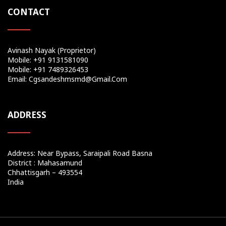
CONTACT
Avinash Nayak (Proprietor)
Mobile: +91 9131581090
Mobile: +91 7489326453
Email: Cgsandeshmsmd@gmail.com
ADDRESS
Address: Near Bypass, Saraipali Road Basna
District : Mahasamund
Chhattisgarh – 493554
India