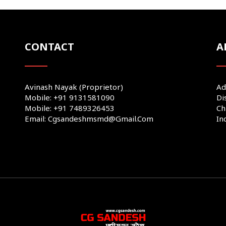
CONTACT
A
Avinash Nayak (Proprietor)
Ad
Mobile: +91 9131581090
Di
Mobile: +91 7489326453
Ch
Email: Cgsandeshmsmd@gmail.com
In