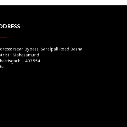
DDRESS
dress: Near Bypass, Saraipali Road Basna
strict : Mahasamund
hattisgarh – 493554
dia