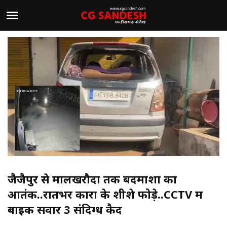
जैजैपुर से मालखरौदा तक बदमाशों का
आतंक..रातभर कारों के शीशे फोड़े..CCTV में
बाइक सवार 3 संदिग्ध कैद