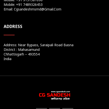
Mobile: +91 7489326453
Email: Cgsandeshmsmd@gmail.com
ADDRESS
Address: Near Bypass, Saraipali Road Basna
District : Mahasamund
Chhattisgarh – 493554
India