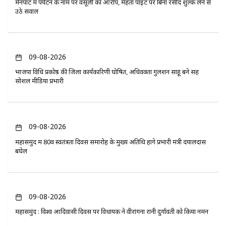
मैनपाट में पर्यटन के नाम पर वसूली का आरोप, मेहता पॉइंट पर बिना रसीद शुल्क लेने से
उठे सवाल
09-08-2026
भाजपा विधि प्रकोष्ठ की जिला कार्यकारिणी घोषित, अधिवक्ता गुलशन साहू बने सह
सोशल मीडिया प्रभारी
09-08-2026
महासमुंद में 80वें स्वतंत्रता दिवस समारोह के मुख्य अतिथि होंगे प्रभारी मंत्री दयालदास
बघेल
09-08-2026
महासमुंद : विश्व आदिवासी दिवस पर विधायक ने वीरांगना रानी दुर्गावती को किया नमन