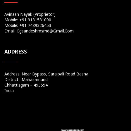
Avinash Nayak (Proprietor)
Mobile: +91 9131581090
Mobile: +91 7489326453
Email: Cgsandeshmsmd@gmail.com
ADDRESS
Address: Near Bypass, Saraipali Road Basna
District : Mahasamund
Chhattisgarh – 493554
India