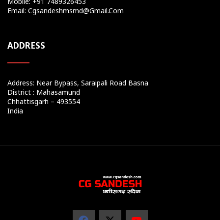
Mobile: +91 7489326453
Email: Cgsandeshmsmd@gmail.com
ADDRESS
Address: Near Bypass, Saraipali Road Basna
District : Mahasamund
Chhattisgarh – 493554
India