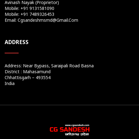
Avinash Nayak (Proprietor)
Mobile: +91 9131581090
Mobile: +91 7489326453
Email: Cgsandeshmsmd@gmail.com
ADDRESS
Address: Near Bypass, Saraipali Road Basna
District : Mahasamund
Chhattisgarh – 493554
India