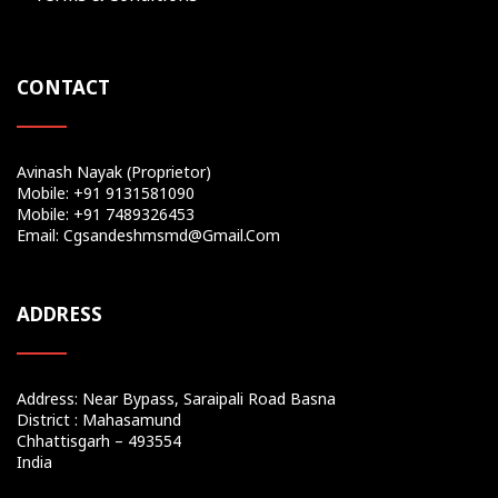
CONTACT
Avinash Nayak (Proprietor)
Mobile: +91 9131581090
Mobile: +91 7489326453
Email: Cgsandeshmsmd@gmail.com
ADDRESS
Address: Near Bypass, Saraipali Road Basna
District : Mahasamund
Chhattisgarh – 493554
India