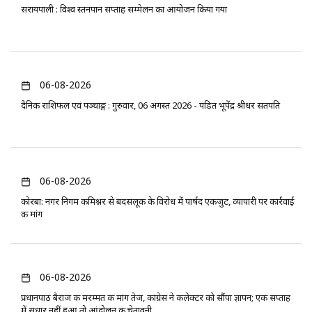
सरायपाली : विश्व स्तनपान सप्ताह सम्मेलन का आयोजन किया गया
06-08-2026
दैनिक राशिफल एवं पञ्चाङ्ग : गुरुवार, 06 अगस्त 2026 - पंडित भूपेंद्र श्रीधर सतपति
06-08-2026
कोरबा: नगर निगम कमिश्नर से बदसलूकी के विरोध में पार्षद एकजुट, व्यापारी पर कार्रवाई
की मांग
06-08-2026
प्रधानपाठ बैराज की मरम्मत की मांग तेज, कांग्रेस ने कलेक्टर को सौंपा ज्ञापन; एक सप्ताह
में सुधार नहीं हुआ तो आंदोलन की चेतावनी