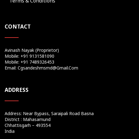
Terms & Conditions
CONTACT
Avinash Nayak (Proprietor)
Mobile: +91 9131581090
Mobile: +91 7489326453
Email: Cgsandeshmsmd@gmail.com
ADDRESS
Address: Near Bypass, Saraipali Road Basna
District : Mahasamund
Chhattisgarh – 493554
India