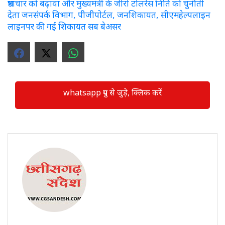
भ्रष्टाचार को बढ़ावा और मुख्यमंत्री के जीरो टोलरेंस निति को चुनौती
देता जनसंपर्क विभाग, पीजीपोर्टल, जनशिकायत, सीएमहेल्पलाइन
लाइनपर की गई शिकायत सब बेअसर
whatsapp ग्रुप से जुड़े, क्लिक करें