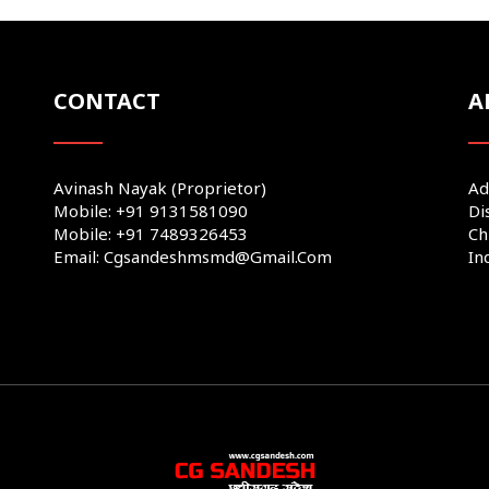
CONTACT
A
Avinash Nayak (Proprietor)
Ad
Mobile: +91 9131581090
Di
Mobile: +91 7489326453
Ch
Email: Cgsandeshmsmd@gmail.com
In