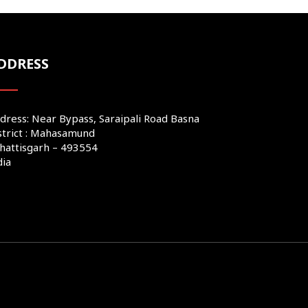
DDRESS
dress: Near Bypass, Saraipali Road Basna
strict : Mahasamund
hattisgarh – 493554
dia