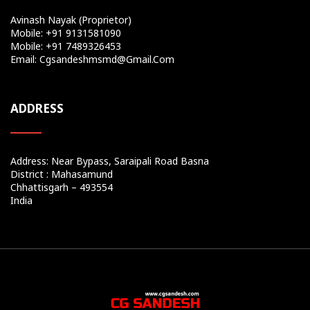
Avinash Nayak (Proprietor)
Mobile: +91 9131581090
Mobile: +91 7489326453
Email: Cgsandeshmsmd@gmail.com
ADDRESS
Address: Near Bypass, Saraipali Road Basna
District : Mahasamund
Chhattisgarh – 493554
India