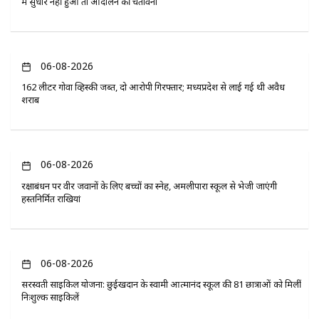
में सुधार नहीं हुआ तो आंदोलन की चेतावनी
06-08-2026
162 लीटर गोवा व्हिस्की जब्त, दो आरोपी गिरफ्तार; मध्यप्रदेश से लाई गई थी अवैध
शराब
06-08-2026
रक्षाबंधन पर वीर जवानों के लिए बच्चों का स्नेह, अमलीपारा स्कूल से भेजी जाएंगी
हस्तनिर्मित राखियां
06-08-2026
सरस्वती साइकिल योजना: छुईखदान के स्वामी आत्मानंद स्कूल की 81 छात्राओं को मिलीं
निःशुल्क साइकिलें