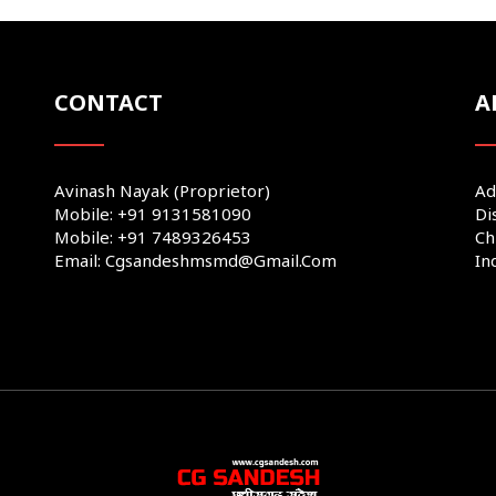
CONTACT
A
Avinash Nayak (Proprietor)
Ad
Mobile: +91 9131581090
Di
Mobile: +91 7489326453
Ch
Email: Cgsandeshmsmd@gmail.com
In