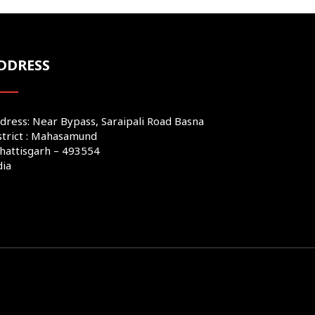
DDRESS
dress: Near Bypass, Saraipali Road Basna
strict : Mahasamund
hattisgarh – 493554
dia