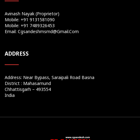
Avinash Nayak (Proprietor)
Mobile: +91 9131581090
Mobile: +91 7489326453
Email: Cgsandeshmsmd@gmail.com
ADDRESS
Address: Near Bypass, Saraipali Road Basna
District : Mahasamund
Chhattisgarh – 493554
India