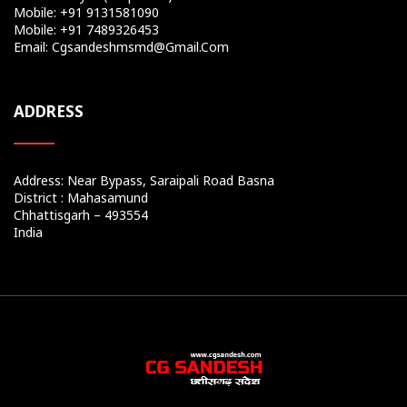
Mobile: +91 9131581090
Mobile: +91 7489326453
Email: Cgsandeshmsmd@gmail.com
ADDRESS
Address: Near Bypass, Saraipali Road Basna
District : Mahasamund
Chhattisgarh – 493554
India