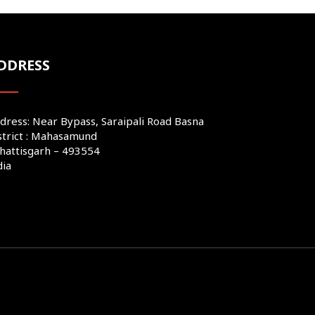
DDRESS
dress: Near Bypass, Saraipali Road Basna
strict : Mahasamund
hattisgarh – 493554
dia