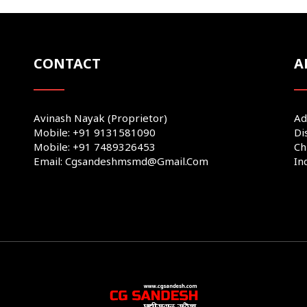
CONTACT
A
Avinash Nayak (Proprietor)
Ad
Mobile: +91 9131581090
Di
Mobile: +91 7489326453
Ch
Email: Cgsandeshmsmd@gmail.com
In