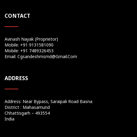
CONTACT
Avinash Nayak (Proprietor)
Mobile: +91 9131581090
Mobile: +91 7489326453
Email: Cgsandeshmsmd@gmail.com
ADDRESS
Address: Near Bypass, Saraipali Road Basna
District : Mahasamund
Chhattisgarh – 493554
India