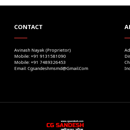
CONTACT
A
Avinash Nayak (Proprietor)
Ad
Mobile: +91 9131581090
Di
Mobile: +91 7489326453
Ch
Email: Cgsandeshmsmd@gmail.com
In