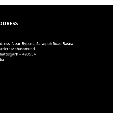
DDRESS
dress: Near Bypass, Saraipali Road Basna
strict : Mahasamund
hattisgarh – 493554
dia