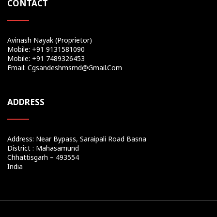
CONTACT
Avinash Nayak (Proprietor)
Mobile: +91 9131581090
Mobile: +91 7489326453
Email: Cgsandeshmsmd@gmail.com
ADDRESS
Address: Near Bypass, Saraipali Road Basna
District : Mahasamund
Chhattisgarh – 493554
India