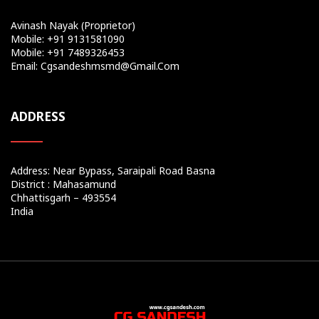
Avinash Nayak (Proprietor)
Mobile: +91 9131581090
Mobile: +91 7489326453
Email: Cgsandeshmsmd@gmail.com
ADDRESS
Address: Near Bypass, Saraipali Road Basna
District : Mahasamund
Chhattisgarh – 493554
India