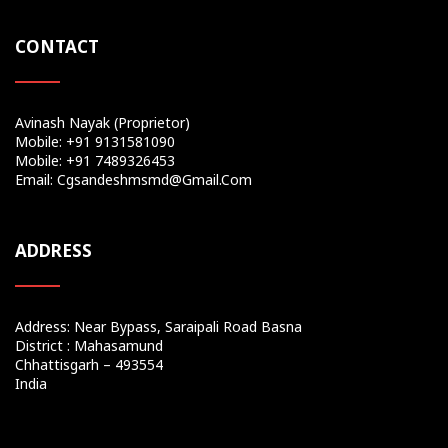
CONTACT
Avinash Nayak (Proprietor)
Mobile: +91 9131581090
Mobile: +91 7489326453
Email: Cgsandeshmsmd@gmail.com
ADDRESS
Address: Near Bypass, Saraipali Road Basna
District : Mahasamund
Chhattisgarh – 493554
India