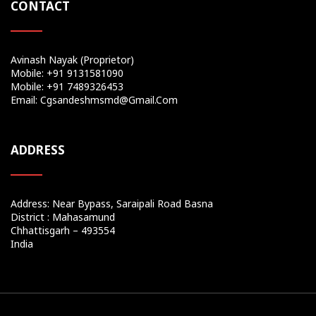
CONTACT
Avinash Nayak (Proprietor)
Mobile: +91 9131581090
Mobile: +91 7489326453
Email: Cgsandeshmsmd@gmail.com
ADDRESS
Address: Near Bypass, Saraipali Road Basna
District : Mahasamund
Chhattisgarh – 493554
India