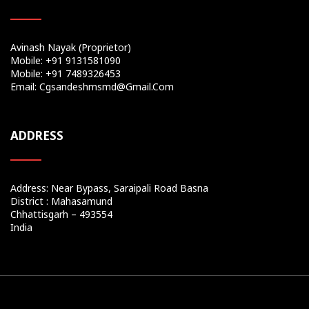
Avinash Nayak (Proprietor)
Mobile: +91 9131581090
Mobile: +91 7489326453
Email: Cgsandeshmsmd@gmail.com
ADDRESS
Address: Near Bypass, Saraipali Road Basna
District : Mahasamund
Chhattisgarh – 493554
India