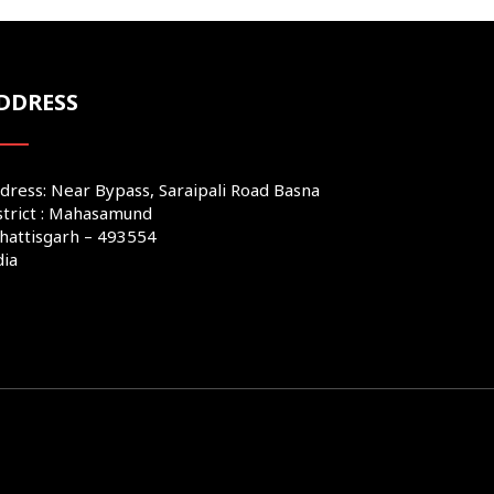
DDRESS
dress: Near Bypass, Saraipali Road Basna
strict : Mahasamund
hattisgarh – 493554
dia