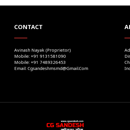
CONTACT
A
Avinash Nayak (Proprietor)
Ad
Mobile: +91 9131581090
Di
Mobile: +91 7489326453
Ch
Email: Cgsandeshmsmd@gmail.com
In