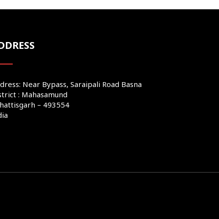
DDRESS
dress: Near Bypass, Saraipali Road Basna
strict : Mahasamund
hattisgarh – 493554
dia