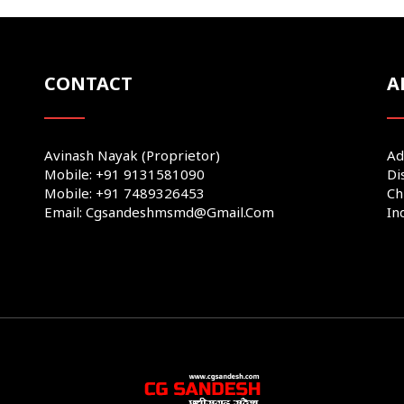
CONTACT
A
Avinash Nayak (Proprietor)
Ad
Mobile: +91 9131581090
Di
Mobile: +91 7489326453
Ch
Email: Cgsandeshmsmd@gmail.com
In