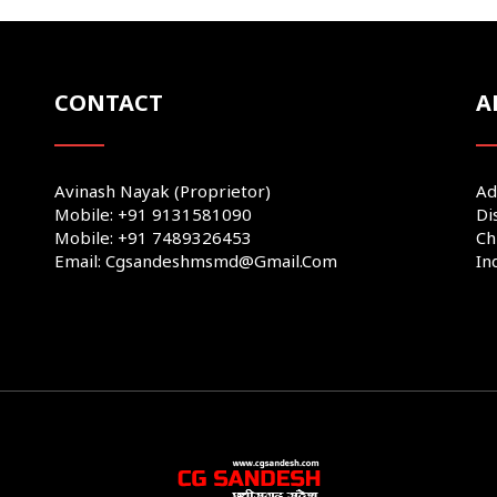
CONTACT
A
Avinash Nayak (Proprietor)
Ad
Mobile: +91 9131581090
Di
Mobile: +91 7489326453
Ch
Email: Cgsandeshmsmd@gmail.com
In