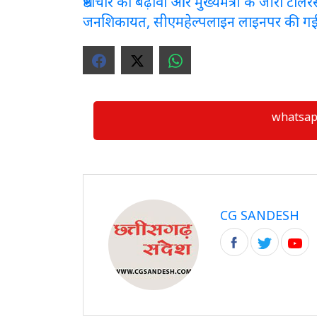
भ्रष्टाचार को बढ़ावा और मुख्यमंत्री के जीरो टो
जनशिकायत, सीएमहेल्पलाइन लाइनपर की ग
whatsapp ग्
CG SANDESH