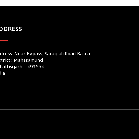
DDRESS
dress: Near Bypass, Saraipali Road Basna
strict : Mahasamund
hattisgarh – 493554
dia