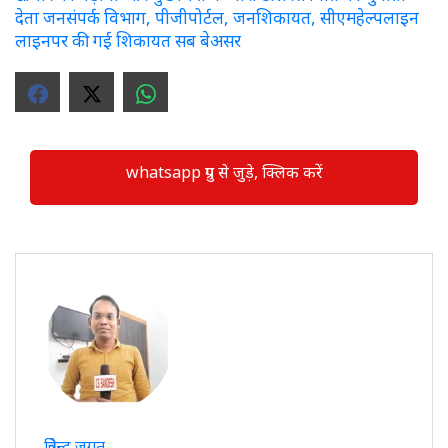
देता जनसंपर्क विभाग, पीजीपोर्टल, जनशिकायत, सीएमहेल्पलाइन
लाइनपर की गई शिकायत सब बेअसर
whatsapp ग्रुप से जुड़े, क्लिक करें
त्रिवेन्द्र जगत