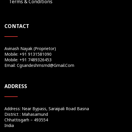
Terms & Conditions
CONTACT
Avinash Nayak (Proprietor)
Mobile: +91 9131581090
Mobile: +91 7489326453
Email: Cgsandeshmsmd@gmail.com
ADDRESS
Address: Near Bypass, Saraipali Road Basna
District : Mahasamund
Chhattisgarh – 493554
India