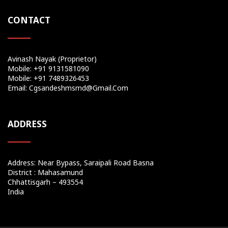
CONTACT
Avinash Nayak (Proprietor)
Mobile: +91 9131581090
Mobile: +91 7489326453
Email: Cgsandeshmsmd@gmail.com
ADDRESS
Address: Near Bypass, Saraipali Road Basna
District : Mahasamund
Chhattisgarh – 493554
India