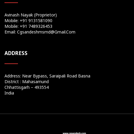
Avinash Nayak (Proprietor)
Mobile: +91 9131581090
Mobile: +91 7489326453
Email: Cgsandeshmsmd@gmail.com
ADDRESS
Address: Near Bypass, Saraipali Road Basna
District : Mahasamund
Chhattisgarh – 493554
India