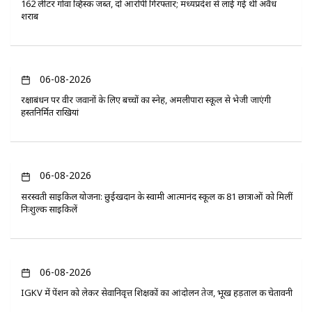
162 लीटर गोवा व्हिस्की जब्त, दो आरोपी गिरफ्तार; मध्यप्रदेश से लाई गई थी अवैध
शराब
06-08-2026
रक्षाबंधन पर वीर जवानों के लिए बच्चों का स्नेह, अमलीपारा स्कूल से भेजी जाएंगी
हस्तनिर्मित राखियां
06-08-2026
सरस्वती साइकिल योजना: छुईखदान के स्वामी आत्मानंद स्कूल की 81 छात्राओं को मिलीं
निःशुल्क साइकिलें
06-08-2026
IGKV में पेंशन को लेकर सेवानिवृत्त शिक्षकों का आंदोलन तेज, भूख हड़ताल की चेतावनी