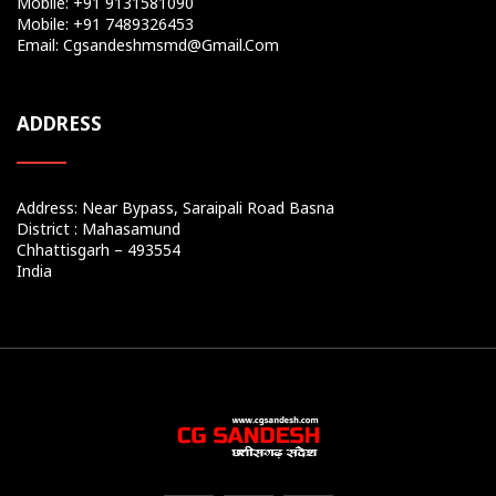
Mobile: +91 9131581090
Mobile: +91 7489326453
Email: Cgsandeshmsmd@gmail.com
ADDRESS
Address: Near Bypass, Saraipali Road Basna
District : Mahasamund
Chhattisgarh – 493554
India