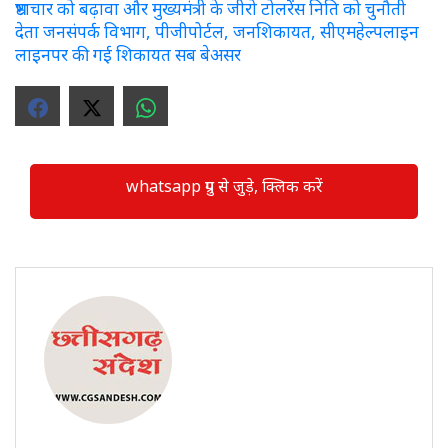
भ्रष्टाचार को बढ़ावा और मुख्यमंत्री के जीरो टोलरेंस निति को चुनौती
देता जनसंपर्क विभाग, पीजीपोर्टल, जनशिकायत, सीएमहेल्पलाइन
लाइनपर की गई शिकायत सब बेअसर
whatsapp ग्रुप से जुड़े, क्लिक करें