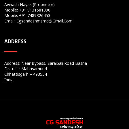
Avinash Nayak (Proprietor)
Mobile: +91 9131581090
Mobile: +91 7489326453
Email: Cgsandeshmsmd@gmail.com
ADDRESS
Address: Near Bypass, Saraipali Road Basna
District : Mahasamund
Chhattisgarh – 493554
India