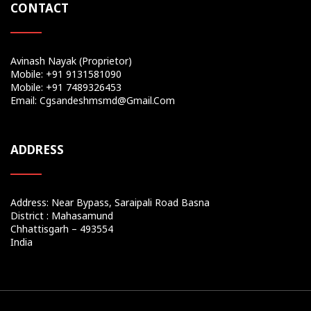
CONTACT
Avinash Nayak (Proprietor)
Mobile: +91 9131581090
Mobile: +91 7489326453
Email: Cgsandeshmsmd@gmail.com
ADDRESS
Address: Near Bypass, Saraipali Road Basna
District : Mahasamund
Chhattisgarh – 493554
India