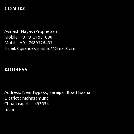
CONTACT
Avinash Nayak (Proprietor)
Mobile: +91 9131581090
Mobile: +91 7489326453
Email: Cgsandeshmsmd@gmail.com
ADDRESS
Address: Near Bypass, Saraipali Road Basna
District : Mahasamund
Chhattisgarh – 493554
India