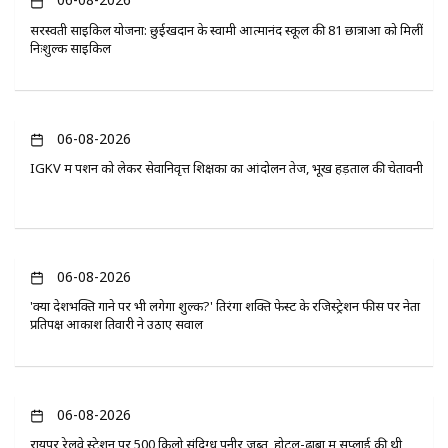
सरस्वती साइकिल योजना: छुईखदान के स्वामी आत्मानंद स्कूल की 81 छात्राओं को मिलीं
निःशुल्क साइकिलें
06-08-2026
IGKV में पेंशन को लेकर सेवानिवृत्त शिक्षकों का आंदोलन तेज, भूख हड़ताल की चेतावनी
06-08-2026
'क्या देशभक्ति गाने पर भी लगेगा शुल्क?' तिरंगा शक्ति फेस्ट के रजिस्ट्रेशन फीस पर नेता
प्रतिपक्ष आकाश तिवारी ने उठाए सवाल
06-08-2026
रायपुर रेलवे स्टेशन पर 500 किलो संदिग्ध पनीर जब्त, होटल-ढाबों में सप्लाई की थी