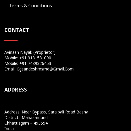
Terms & Conditions
CONTACT
Avinash Nayak (Proprietor)
Mobile: +91 9131581090
Mobile: +91 7489326453
Email: Cgsandeshmsmd@gmail.com
ADDRESS
Address: Near Bypass, Saraipali Road Basna
District : Mahasamund
Chhattisgarh – 493554
India