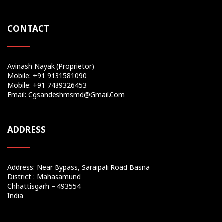
CONTACT
Avinash Nayak (Proprietor)
Mobile: +91 9131581090
Mobile: +91 7489326453
Email: Cgsandeshmsmd@gmail.com
ADDRESS
Address: Near Bypass, Saraipali Road Basna
District : Mahasamund
Chhattisgarh – 493554
India