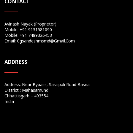
CONTACT
Avinash Nayak (Proprietor)
Mobile: +91 9131581090
Mobile: +91 7489326453
Email: Cgsandeshmsmd@gmail.com
ADDRESS
Address: Near Bypass, Saraipali Road Basna
District : Mahasamund
Chhattisgarh – 493554
India