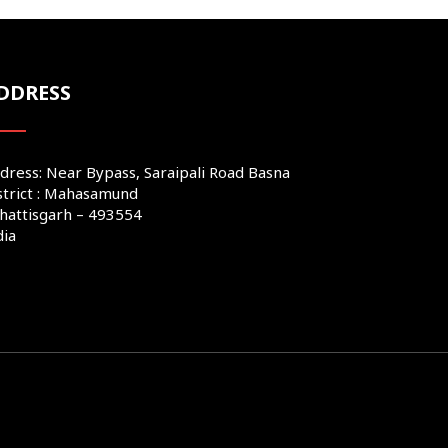
DDRESS
dress: Near Bypass, Saraipali Road Basna
strict : Mahasamund
hattisgarh – 493554
dia