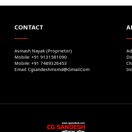
CONTACT
A
Avinash Nayak (Proprietor)
Ad
Mobile: +91 9131581090
Di
Mobile: +91 7489326453
Ch
Email: Cgsandeshmsmd@gmail.com
In