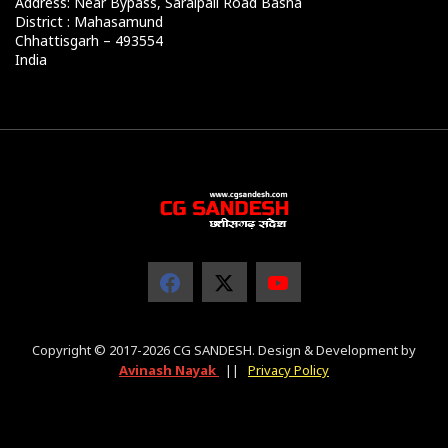
Address: Near Bypass, Saraipali Road Basna
District : Mahasamund
Chhattisgarh – 493554
India
Copyright © 2017-2026 CG SANDESH. Design & Development by
Avinash Nayak
||
Privacy Policy