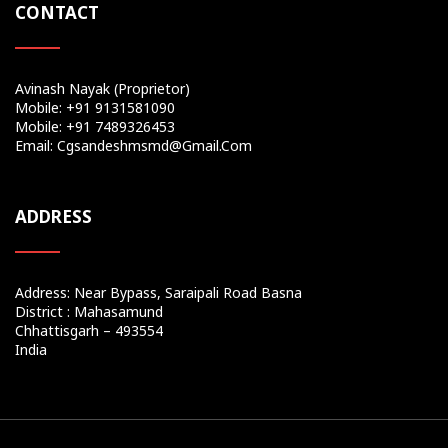
CONTACT
Avinash Nayak (Proprietor)
Mobile: +91 9131581090
Mobile: +91 7489326453
Email: Cgsandeshmsmd@gmail.com
ADDRESS
Address: Near Bypass, Saraipali Road Basna
District : Mahasamund
Chhattisgarh – 493554
India