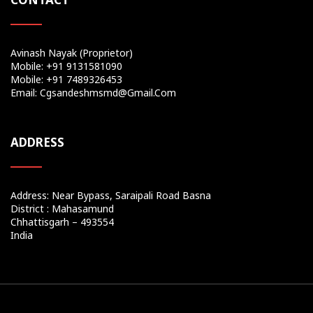
Avinash Nayak (Proprietor)
Mobile: +91 9131581090
Mobile: +91 7489326453
Email: Cgsandeshmsmd@gmail.com
ADDRESS
Address: Near Bypass, Saraipali Road Basna
District : Mahasamund
Chhattisgarh – 493554
India