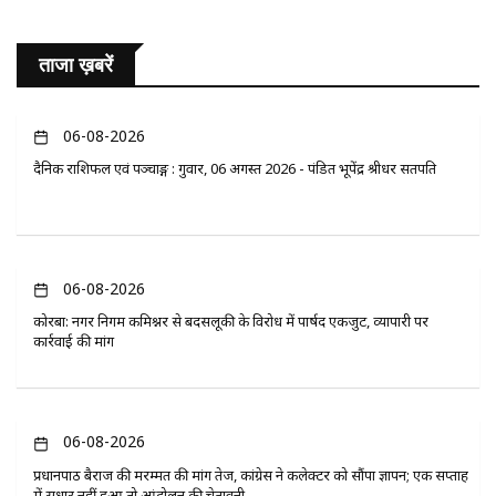
ताजा ख़बरें
06-08-2026
दैनिक राशिफल एवं पञ्चाङ्ग : गुरुवार, 06 अगस्त 2026 - पंडित भूपेंद्र श्रीधर सतपति
06-08-2026
कोरबा: नगर निगम कमिश्नर से बदसलूकी के विरोध में पार्षद एकजुट, व्यापारी पर
कार्रवाई की मांग
06-08-2026
प्रधानपाठ बैराज की मरम्मत की मांग तेज, कांग्रेस ने कलेक्टर को सौंपा ज्ञापन; एक सप्ताह
में सुधार नहीं हुआ तो आंदोलन की चेतावनी