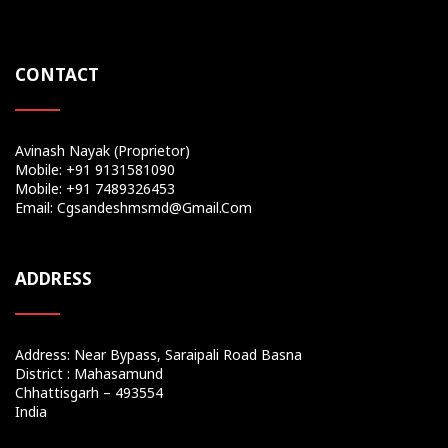
CONTACT
Avinash Nayak (Proprietor)
Mobile: +91 9131581090
Mobile: +91 7489326453
Email: Cgsandeshmsmd@gmail.com
ADDRESS
Address: Near Bypass, Saraipali Road Basna
District : Mahasamund
Chhattisgarh – 493554
India