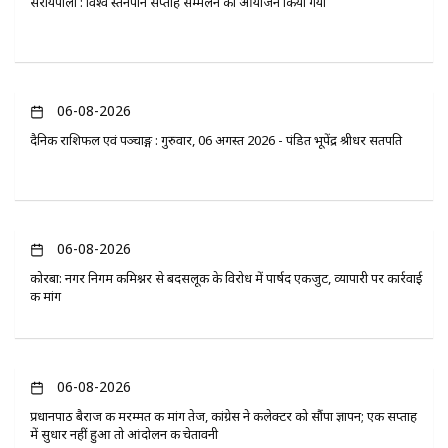
सरायपाली : विश्व स्तनपान सप्ताह सम्मेलन का आयोजन किया गया
06-08-2026
दैनिक राशिफल एवं पञ्चाङ्ग : गुरुवार, 06 अगस्त 2026 - पंडित भूपेंद्र श्रीधर सतपति
06-08-2026
कोरबा: नगर निगम कमिश्नर से बदसलूकी के विरोध में पार्षद एकजुट, व्यापारी पर कार्रवाई
की मांग
06-08-2026
प्रधानपाठ बैराज की मरम्मत की मांग तेज, कांग्रेस ने कलेक्टर को सौंपा ज्ञापन; एक सप्ताह
में सुधार नहीं हुआ तो आंदोलन की चेतावनी