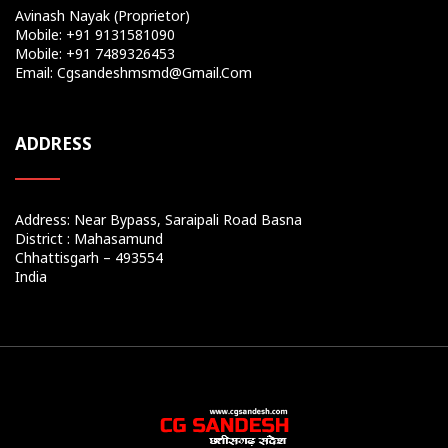
Avinash Nayak (Proprietor)
Mobile: +91 9131581090
Mobile: +91 7489326453
Email: Cgsandeshmsmd@gmail.com
ADDRESS
Address: Near Bypass, Saraipali Road Basna
District : Mahasamund
Chhattisgarh – 493554
India