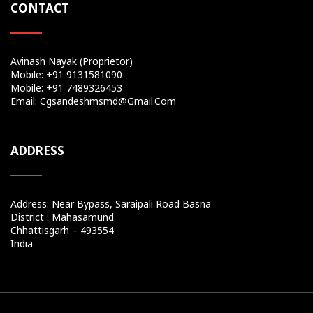
CONTACT
Avinash Nayak (Proprietor)
Mobile: +91 9131581090
Mobile: +91 7489326453
Email: Cgsandeshmsmd@gmail.com
ADDRESS
Address: Near Bypass, Saraipali Road Basna
District : Mahasamund
Chhattisgarh – 493554
India