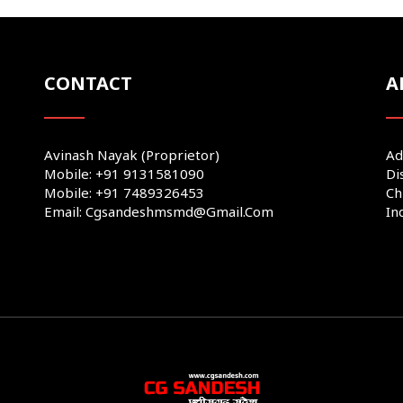
CONTACT
A
Avinash Nayak (Proprietor)
Ad
Mobile: +91 9131581090
Di
Mobile: +91 7489326453
Ch
Email: Cgsandeshmsmd@gmail.com
In