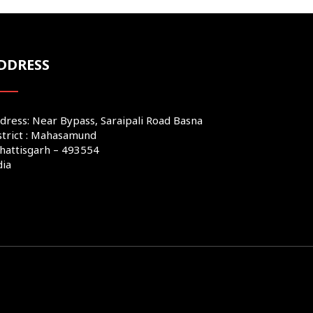
DDRESS
dress: Near Bypass, Saraipali Road Basna
strict : Mahasamund
hattisgarh – 493554
dia