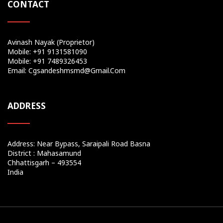
CONTACT
Avinash Nayak (Proprietor)
Mobile: +91 9131581090
Mobile: +91 7489326453
Email: Cgsandeshmsmd@gmail.com
ADDRESS
Address: Near Bypass, Saraipali Road Basna
District : Mahasamund
Chhattisgarh – 493554
India